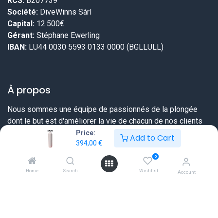
RCS:
B207739
Société:
DiveWinns Sàrl
Capital:
12.500€
Gérant:
Stéphane Ewerling
IBAN:
LU44 0030 5593 0133 0000 (BGLLULL)
À propos
Nous sommes une équipe de passionnés de la plongée
dont le but est d'améliorer la vie de chacun de nos clients
grâce à des produits de meilleure qualité. Chez DiveWinns
Price:
Add to Cart
394,00
€
vous savez dès le début ce que vous pouvez attendre,
nous ne vendons pas d'illusions.
0
Home
Search
Wishlist
Account
Nous essayons toujours de dépasser vos attentes en vous
proposant une offre très complète sur tout ce dont un
plongeur a besoin et ceci à un prix sérieux et une qualité de
service extraordinaire.