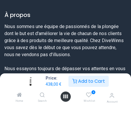
À propos
Nous sommes une équipe de passionnés de la plongée
dont le but est d'améliorer la vie de chacun de nos clients
grâce à des produits de meilleure qualité. Chez DiveWinns
vous savez dès le début ce que vous pouvez attendre,
nous ne vendons pas d'illusions.
Nous essayons toujours de dépasser vos attentes en vous
proposant une offre très complète sur tout ce dont un
Price:
Add to Cart
plongeur a besoin et ceci à un prix sérieux et une qualité de
438,00
€
service extraordinaire.
0
Home
Search
Wishlist
Account
Liens utiles
Accueil
FAQ