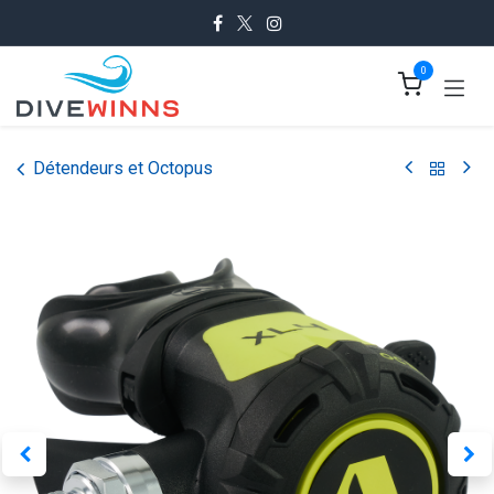
Se rendre au contenu
0
Détendeurs et Octopus