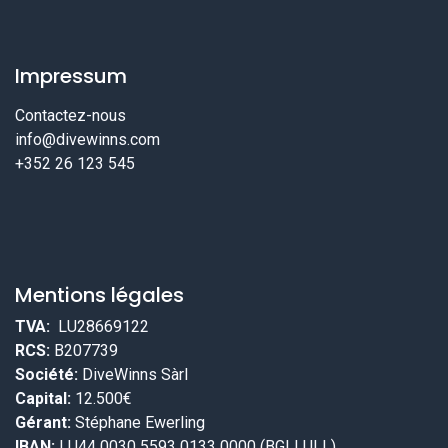
Impressum
Contactez-nous
info@divewinns.com
+352 26 123 545
Mentions légales
TVA:
LU28669122
RCS:
B207739
Société:
DiveWinns Sàrl
Capital:
12.500€
Gérant:
Stéphane Ewerling
IBAN:
LU44 0030 5593 0133 0000 (BGLLULL)