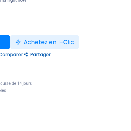
his right now
Achetez en 1-Clic
Comparer
Partager
boursé de 14 jours
bles