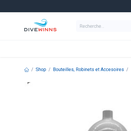
Se rendre au contenu
Equipement de pl
Categories
Shop
Bouteilles, Robinets et Accesoires