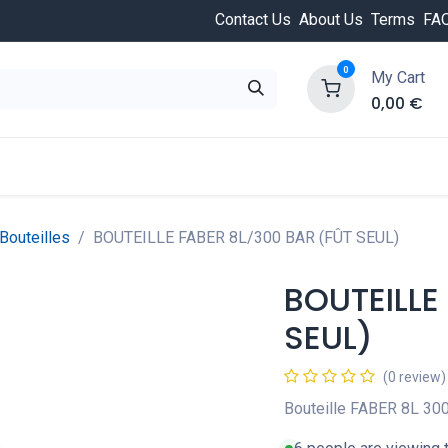
Contact Us
About Us
Terms
FA
0
My Cart
0,00
€
HOT
ongée
Cours de plongée
Offres
Nouvea
Bouteilles
BOUTEILLE FABER 8L/300 BAR (FÛT SEUL)
BOUTEILLE
SEUL)
(0 review)
Bouteille FABER 8L 300