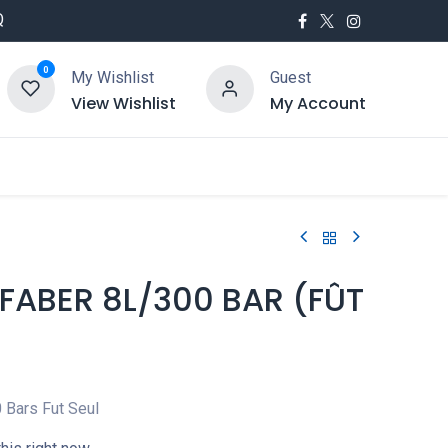
Q
0
My Wishlist
Guest
View Wishlist
My Account
utés
Service
 FABER 8L/300 BAR (FÛT
 Bars Fut Seul