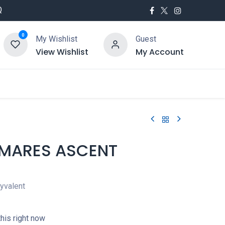
Q
0
My Wishlist
Guest
View Wishlist
My Account
utés
Service
MARES ASCENT
yvalent
his right now