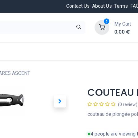
Contact Us
About Us
Terms
FA
0
My Cart
0,00
€
HOT
ongée
Cours de plongée
Offres
Nouvea
ARES ASCENT
COUTEAU 
(0 review)
couteau de plongée pol
4 people are viewing t