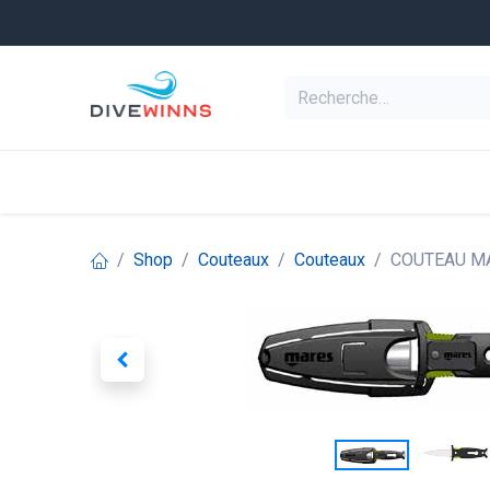
Se rendre au contenu
Equipement de pl
Categories
Shop
Couteaux
Couteaux
COUTEAU M