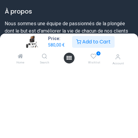
À propos
Nous sommes une équipe de passionnés de la plongée
dont le but est d'améliorer la vie de chacun de nos clients
grâce à des produits de meilleure qualité. Chez DiveWinns
Price:
Add to Cart
580,00
€
vous savez dès le début ce que vous pouvez attendre,
nous ne vendons pas d'illusions.
0
Home
Search
Wishlist
Account
Nous essayons toujours de dépasser vos attentes en vous
proposant une offre très complète sur tout ce dont un
plongeur a besoin et ceci à un prix sérieux et une qualité de
service extraordinaire.
Liens utiles
Accueil
FAQ
Tableaux des tailles