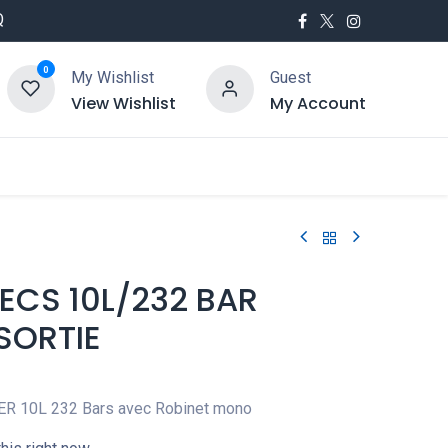
Q
0
My Wishlist
Guest
View Wishlist
My Account
utés
Service
 ECS 10L/232 BAR
 SORTIE
ER 10L 232 Bars avec Robinet mono