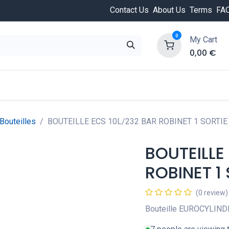
Contact Us
About Us
Terms
FA
0
My Cart
0,00
€
HOT
ongée
Cours de plongée
Offres
Nouvea
Bouteilles
BOUTEILLE ECS 10L/232 BAR ROBINET 1 SORTIE
BOUTEILLE
ROBINET 1
(0 review)
Bouteille EUROCYLIND