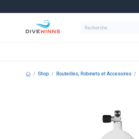
Se rendre au contenu
Equipement de pl
Categories
Shop
Bouteilles, Robinets et Accesoires