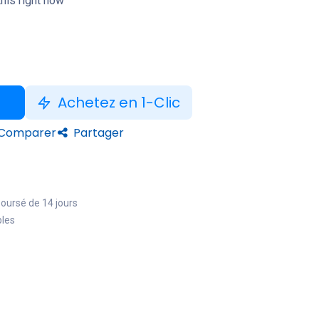
his right now
Achetez en 1-Clic
Comparer
Partager
boursé de 14 jours
bles