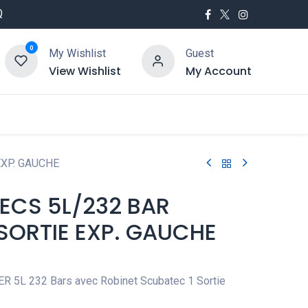
Q
0
My Wishlist
Guest
View Wishlist
My Account
utés
Service
EXP. GAUCHE
 ECS 5L/232 BAR
 SORTIE EXP. GAUCHE
R 5L 232 Bars avec Robinet Scubatec 1 Sortie