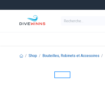
Se rendre au contenu
Equipement de pl
Categories
Shop
Bouteilles, Robinets et Accesoires