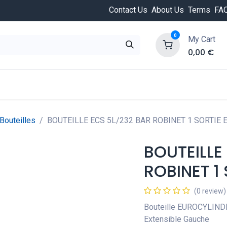
Contact Us
About Us
Terms
FA
0
My Cart
0,00
€
HOT
ongée
Cours de plongée
Offres
Nouvea
Bouteilles
BOUTEILLE ECS 5L/232 BAR ROBINET 1 SORTIE 
BOUTEILLE
ROBINET 1
(0 review)
Bouteille EUROCYLINDE
Extensible Gauche