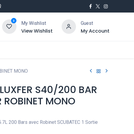
Q
0
My Wishlist
Guest
View Wishlist
My Account
utés
Service
OBINET MONO
 LUXFER S40/200 BAR
R ROBINET MONO
5.7L 200 Bars avec Robinet SCUBATEC 1 Sortie