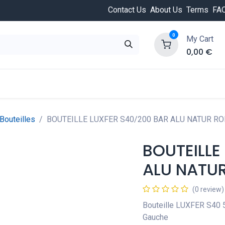
Contact Us
About Us
Terms
FA
0
My Cart
0,00
€
HOT
ongée
Cours de plongée
Offres
Nouvea
Bouteilles
BOUTEILLE LUXFER S40/200 BAR ALU NATUR R
BOUTEILLE
ALU NATU
(0 review)
Bouteille LUXFER S40 
Gauche