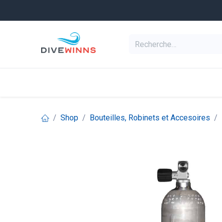
Se rendre au contenu
Equipement de pl
Categories
Shop
Bouteilles, Robinets et Accesoires