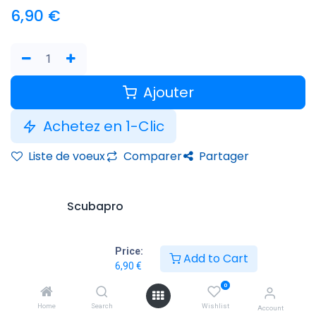
6,90
€
Ajouter
Achetez en 1-Clic
Liste de voeux
Comparer
Partager
Scubapro
Conditions générales
Price:
Add to Cart
Garantie satisfait ou remboursé de 14 jours
6,90
€
Livraison : 2-3 jours ouvrables
0
Home
Search
Wishlist
Account