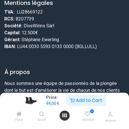
Mentions légales
TVA:
LU28669122
RCS:
B207739
Société:
DiveWinns Sàrl
Capital:
12.500€
Gérant:
Stéphane Ewerling
IBAN:
LU44 0030 5593 0133 0000 (BGLLULL)
À propos
Nous sommes une équipe de passionnés de la plongée
dont le but est d'améliorer la vie de chacun de nos clients
grâce à des produits de meilleure qualité. Chez DiveWinns
Price:
Add to Cart
44,00
€
vous savez dès le début ce que vous pouvez attendre,
nous ne vendons pas d'illusions.
0
Home
Search
Wishlist
Account
Nous essayons toujours de dépasser vos attentes en vous