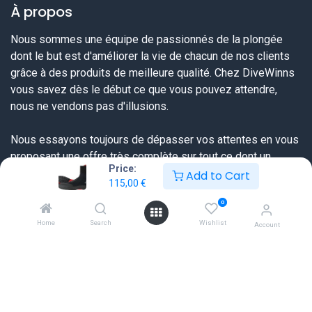
À propos
Nous sommes une équipe de passionnés de la plongée
dont le but est d'améliorer la vie de chacun de nos clients
grâce à des produits de meilleure qualité. Chez DiveWinns
vous savez dès le début ce que vous pouvez attendre,
nous ne vendons pas d'illusions.
Nous essayons toujours de dépasser vos attentes en vous
proposant une offre très complète sur tout ce dont un
Price:
plongeur a besoin et ceci à un prix sérieux et une qualité de
Add to Cart
115,00
€
service extraordinaire.
0
Home
Search
Wishlist
Account
Liens utiles
Accueil
FAQ
Tableaux des tailles