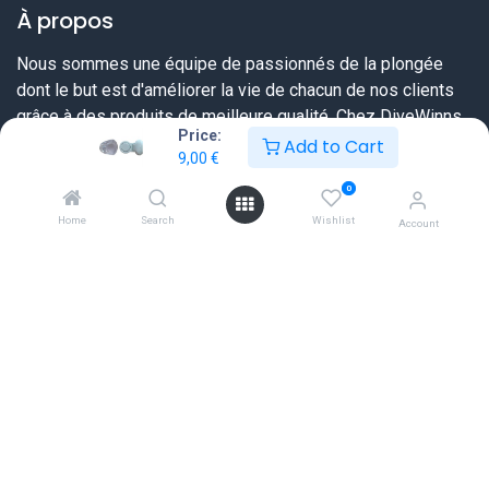
À propos
Nous sommes une équipe de passionnés de la plongée
dont le but est d'améliorer la vie de chacun de nos clients
grâce à des produits de meilleure qualité. Chez DiveWinns
Price:
vous savez dès le début ce que vous pouvez attendre,
Add to Cart
9,00
€
nous ne vendons pas d'illusions.
0
Nous essayons toujours de dépasser vos attentes en vous
Home
Search
Wishlist
Account
proposant une offre très complète sur tout ce dont un
plongeur a besoin et ceci à un prix sérieux et une qualité de
service extraordinaire.
Liens utiles
Accueil
FAQ
Tableaux des tailles