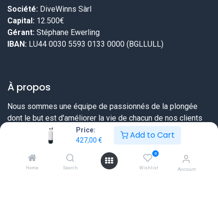
Société:
DiveWinns Sàrl
Capital:
12.500€
Gérant:
Stéphane Ewerling
IBAN:
LU44 0030 5593 0133 0000 (BGLLULL)
À propos
Nous sommes une équipe de passionnés de la plongée
dont le but est d'améliorer la vie de chacun de nos clients
grâce à des produits de meilleure qualité. Chez DiveWinns
Price:
Add to Cart
427,00
€
vous savez dès le début ce que vous pouvez attendre,
nous ne vendons pas d'illusions.
0
Home
Search
Wishlist
Account
Nous essayons toujours de dépasser vos attentes en vous
proposant une offre très complète sur tout ce dont un
plongeur a besoin et ceci à un prix sérieux et une qualité de
service extraordinaire.