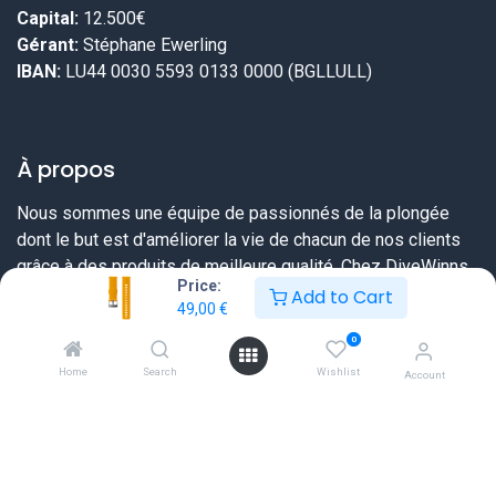
Capital:
12.500€
Gérant:
Stéphane Ewerling
IBAN:
LU44 0030 5593 0133 0000 (BGLLULL)
À propos
Nous sommes une équipe de passionnés de la plongée
dont le but est d'améliorer la vie de chacun de nos clients
grâce à des produits de meilleure qualité. Chez DiveWinns
Price:
vous savez dès le début ce que vous pouvez attendre,
Add to Cart
49,00
€
nous ne vendons pas d'illusions.
0
Nous essayons toujours de dépasser vos attentes en vous
Home
Search
Wishlist
Account
proposant une offre très complète sur tout ce dont un
plongeur a besoin et ceci à un prix sérieux et une qualité de
service extraordinaire.