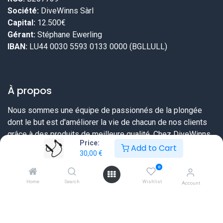
Société:
DiveWinns Sàrl
Capital:
12.500€
Gérant:
Stéphane Ewerling
IBAN:
LU44 0030 5593 0133 0000 (BGLLULL)
À propos
Nous sommes une équipe de passionnés de la plongée
dont le but est d'améliorer la vie de chacun de nos clients
grâce à des produits de meilleure qualité. Chez DiveWinns
Price:
vous savez dès le début ce que vous pouvez attendre,
Add to Cart
30,00
€
nous ne vendons pas d'illusions.
0
Nous essayons toujours de dépasser vos attentes en vous
Home
Search
Wishlist
Account
proposant une offre très complète sur tout ce dont un
plongeur a besoin et ceci à un prix sérieux et une qualité de
service extraordinaire.