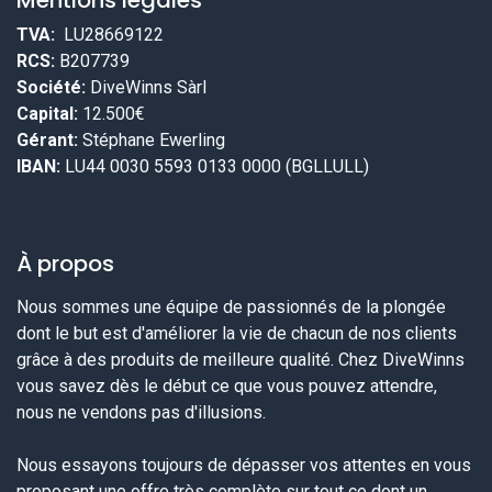
Mentions légales
TVA:
LU28669122
RCS:
B207739
Société:
DiveWinns Sàrl
Capital:
12.500€
Gérant:
Stéphane Ewerling
IBAN:
LU44 0030 5593 0133 0000 (BGLLULL)
À propos
Nous sommes une équipe de passionnés de la plongée
dont le but est d'améliorer la vie de chacun de nos clients
grâce à des produits de meilleure qualité. Chez DiveWinns
vous savez dès le début ce que vous pouvez attendre,
nous ne vendons pas d'illusions.
Nous essayons toujours de dépasser vos attentes en vous
proposant une offre très complète sur tout ce dont un