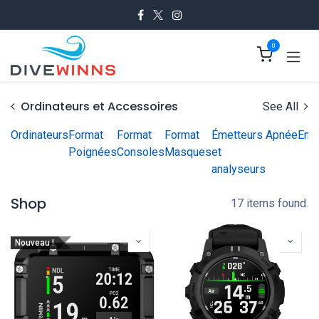
Se rendre au contenu
0
Ordinateurs et Accessoires
See All
Ordinateurs
Format
Format
Format
Émetteurs
Apnée
Enf
Poignées
Consoles
Masques
et
analyseurs
Shop
17 items found.
Nouveau !