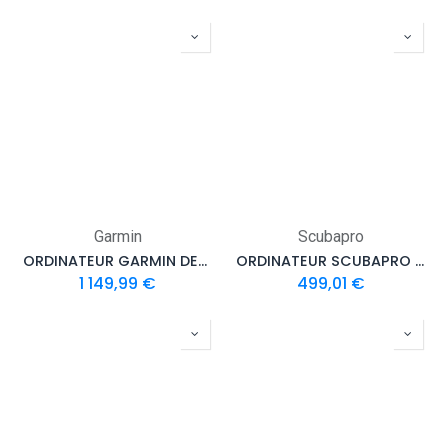
Garmin
Scubapro
ORDINATEUR GARMIN DESCENT MK3 43 mm
ORDINATEUR SCUBAPRO GALILEO 3
1 149,99
€
499,01
€