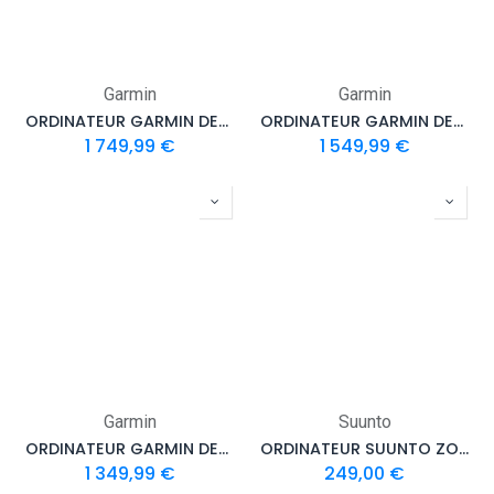
Garmin
Garmin
ORDINATEUR GARMIN DESCENT MK3I 51mm TITANIUM
ORDINATEUR GARMIN DESCENT MK3I 51mm
1 749,99
€
1 549,99
€
Garmin
Suunto
ORDINATEUR GARMIN DESCENT MK3I 43 mm
ORDINATEUR SUUNTO ZOOP NOVO
1 349,99
€
249,00
€