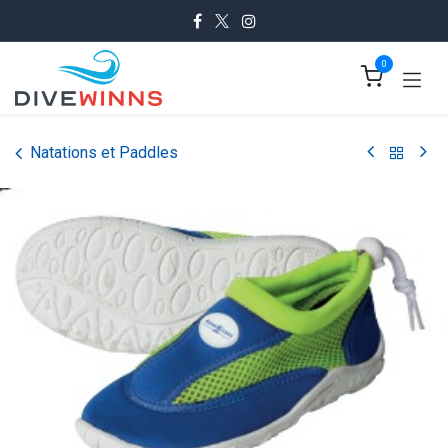
Se rendre au contenu
0
Natations et Paddles