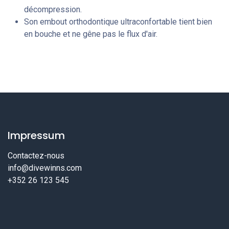
décompression.
Son embout orthodontique ultraconfortable tient bien
en bouche et ne gêne pas le flux d'air.
Impressum
Contactez-nous
info@divewinns.com
+352 26 123 545