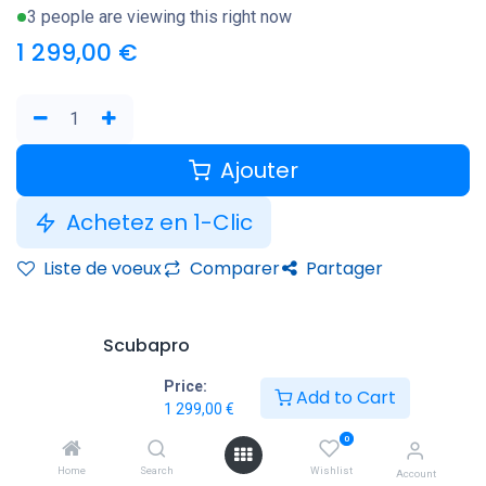
3 people are viewing this right now
1 299,00
€
Ajouter
Achetez en 1-Clic
Liste de voeux
Comparer
Partager
Scubapro
Price:
Add to Cart
Conditions générales
1 299,00
€
Garantie satisfait ou remboursé de 14 jours
0
Livraison : 2-3 jours ouvrables
Home
Search
Wishlist
Account