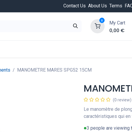
Contact Us
About Us
Terms
FA
0
My Cart
0,00
€
HOT
ongée
Cours de plongée
Offres
Nouvea
ments
MANOMETRE MARES SPG52 15CM
MANOMETR
(0 review)
Le manomètre de plong
caractéristiques qui en 
3 people are viewing t