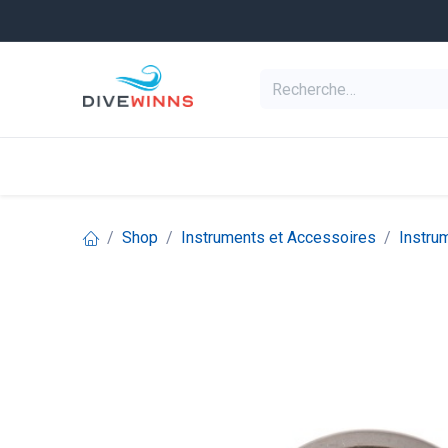
Se rendre au contenu
Equipement de pl
Categories
Shop
Instruments et Accessoires
Instru