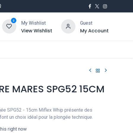
Q
0
My Wishlist
Guest
View Wishlist
My Account
utés
Service
E MARES SPG52 15CM
ée SPG52 - 15cm Miflex Whip présente des
font un choix idéal pour la plongée technique.
his right now