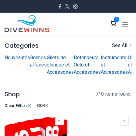
Se rendre au contenu
0
Categories
See All
Nouveautés
Bonnes
Gilets de
Détendeurs,
Instruments
Ord
affaires
plongée et
Octo et
et
et
Accessoires
Accessoires
Accessoires
Acc
Shop
710 items found.
Clear Filters
ESM