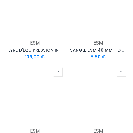
ESM
ESM
LYRE D'ÉQUIPRESSION INT
SANGLE ESM 40 MM + D RING ALU COUDÉ ANODISÉ
109,00
€
5,50
€
ESM
ESM