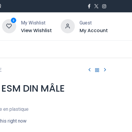
Q
0
My Wishlist
Guest
View Wishlist
My Account
utés
Service
E
ESM DIN MÂLE
e en plastique
his right now