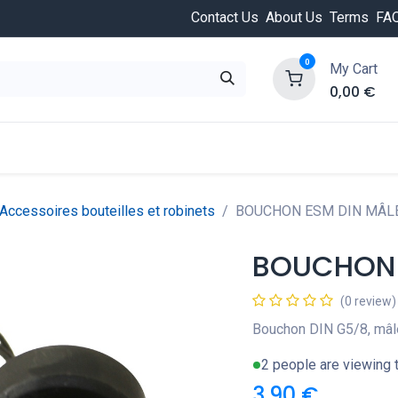
Contact Us
About Us
Terms
FA
0
My Cart
0,00
€
HOT
ongée
Cours de plongée
Offres
Nouvea
Accessoires bouteilles et robinets
BOUCHON ESM DIN MÂL
BOUCHON 
(0 review)
Bouchon DIN G5/8, mâl
2 people are viewing t
3,90
€