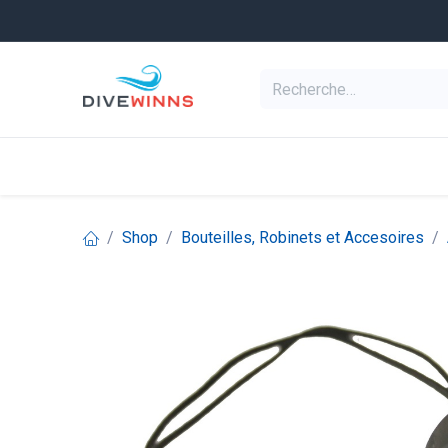
Se rendre au contenu
Equipement de pl
Categories
Shop
Bouteilles, Robinets et Accesoires