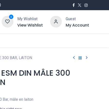
Q
0
My Wishlist
Guest
View Wishlist
My Account
utés
Service
 300 BAR, LAITON
ESM DIN MÂLE 300
ON
 Bar, mâle en laiton