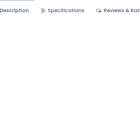
Description
Specifications
Reviews & Rat
À propos
Nous sommes une équipe de passionnés de 
est d'améliorer la vie de chacun de nos clie