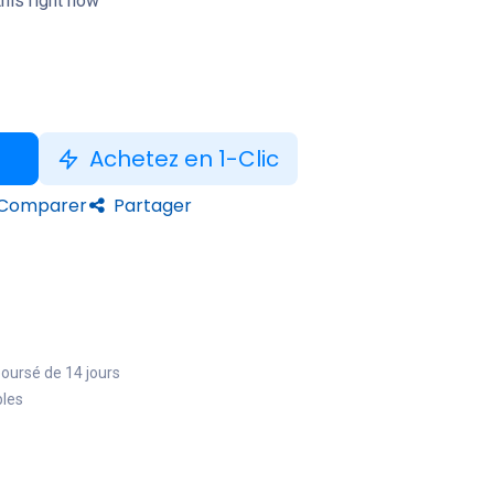
his right now
Achetez en 1-Clic
Comparer
Partager
boursé de 14 jours
bles