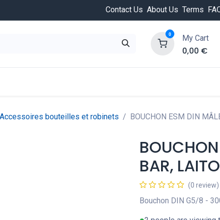
Contact Us
About Us
Terms
FA
0
My Cart
0,00
€
HOT
ongée
Cours de plongée
Offres
Nouvea
Accessoires bouteilles et robinets
BOUCHON ESM DIN MÂLE
BOUCHON 
BAR, LAIT
(0 review)
Bouchon DIN G5/8 - 300