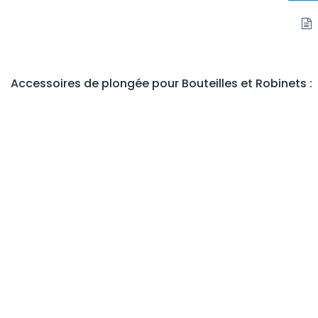
Accessoires de plongée pour Bouteilles et Robinets
:
Bouchon DIN G5/8 - 300 Bar, mâle en laiton
Impressum
Contactez-nous
info@divewinns.com