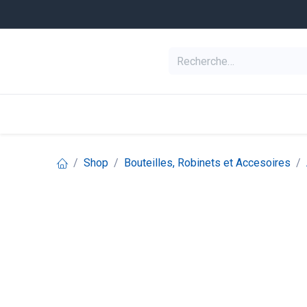
Se rendre au contenu
Equipement de pl
Categories
Shop
Bouteilles, Robinets et Accesoires