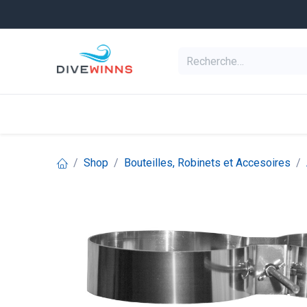
Se rendre au contenu
Equipement de pl
Categories
Shop
Bouteilles, Robinets et Accesoires