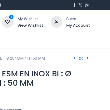
Q
0
My Wishlist
Guest
View Wishlist
My Account
utés
Service
I : Ø 204MM / H : 50 MM
ESM EN INOX BI : Ø
 : 50 MM