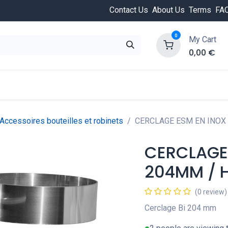
Contact Us
About Us
Terms
FA
0
My Cart
0,00
€
HOT
ongée
Cours de plongée
Offres
Nouvea
Accessoires bouteilles et robinets
CERCLAGE ESM EN INOX B
CERCLAGE 
204MM / H
(0 review)
Cerclage Bi 204 mm