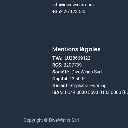
info@divewinns.com
+352 26 123 545
Mentions légales
TVA:
LU28669122
RCS:
B207739
Société:
DiveWinns Sàrl
Capital:
12.500€
Gérant:
Stéphane Ewerling
IBAN:
LU44 0030 5593 0133 0000 (B
Copyright © DiveWinns Sàrl