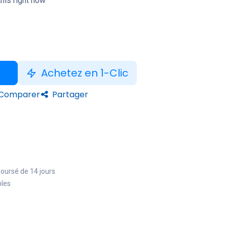
his right now
Achetez en 1-Clic
Comparer
Partager
boursé de 14 jours
bles