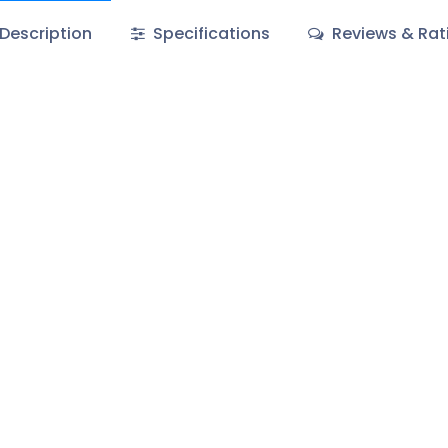
Description
Specifications
Reviews & Rat
À propos
Nous sommes une équipe de passionnés de 
est d'améliorer la vie de chacun de nos clie