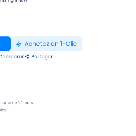
his right now
Achetez en 1-Clic
Comparer
Partager
boursé de 14 jours
bles