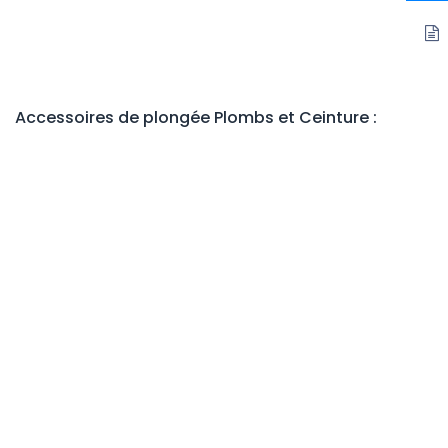
Accessoires de plongée Plombs et Ceinture :
Boucle de ceinture de plombs Inox
Impressum
Contactez-nous
info@divewinns.com