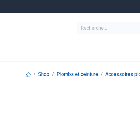
Se rendre au contenu
Equipement de pl
Categories
Shop
Plombs et ceinture
Accessoires pl