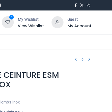
Q
0
My Wishlist
Guest
View Wishlist
My Account
utés
Service
 CEINTURE ESM
NOX
plombs Inox