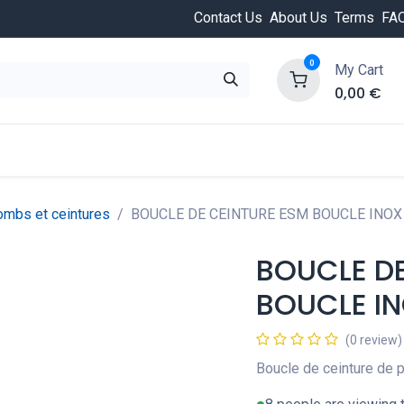
Contact Us
About Us
Terms
FA
0
My Cart
0,00
€
HOT
ongée
Cours de plongée
Offres
Nouvea
ombs et ceintures
BOUCLE DE CEINTURE ESM BOUCLE INOX
BOUCLE DE
BOUCLE I
(0 review)
Boucle de ceinture de 