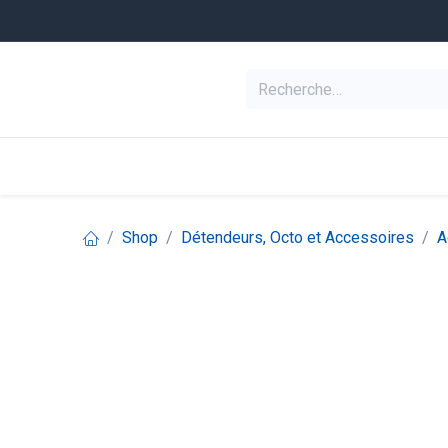
Se rendre au contenu
Equipement de pl
Categories
Shop
Détendeurs, Octo et Accessoires
A