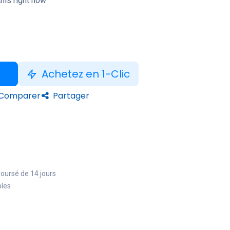
his right now
Achetez en 1-Clic
Comparer
Partager
boursé de 14 jours
bles