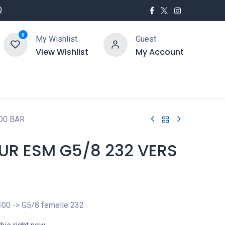
Q
0
My Wishlist
Guest
View Wishlist
My Account
utés
Service
00 BAR
UR ESM G5/8 232 VERS
300 -> G5/8 femelle 232