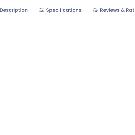
Description
Specifications
Reviews & Rat
À propos
Nous sommes une équipe de passionnés de 
est d'améliorer la vie de chacun de nos clie