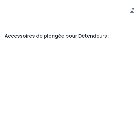
Accessoires de plongée
pour Détendeurs
:
Adaptateur G5/8 Mâle 300 -> G5/8 femelle 232
Impressum
Contactez-nous
info@divewinns.com