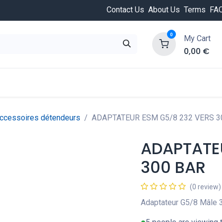
Contact Us
About Us
Terms
FA
0
My Cart
0,00
€
HOT
ongée
Cours de plongée
Offres
Nouvea
ccessoires détendeurs
ADAPTATEUR ESM G5/8 232 VERS 3
ADAPTATE
300 BAR
(0 review)
Adaptateur G5/8 Mâle 