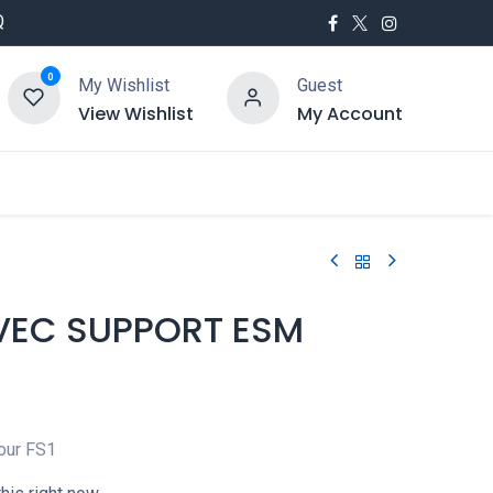
Q
0
My Wishlist
Guest
View Wishlist
My Account
utés
Service
VEC SUPPORT ESM
our FS1