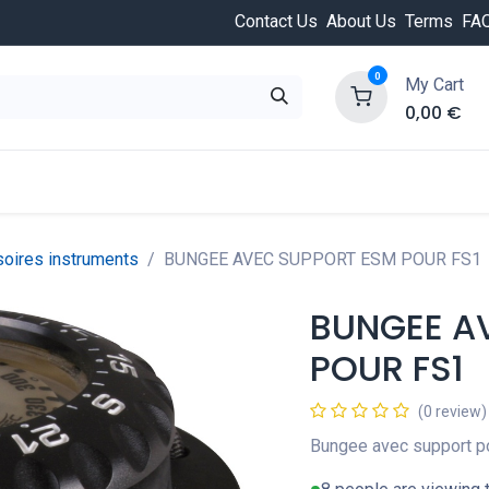
Contact Us
About Us
Terms
FA
0
My Cart
0,00
€
HOT
ongée
Cours de plongée
Offres
Nouvea
oires instruments
BUNGEE AVEC SUPPORT ESM POUR FS1
BUNGEE A
POUR FS1
(0 review)
Bungee avec support p