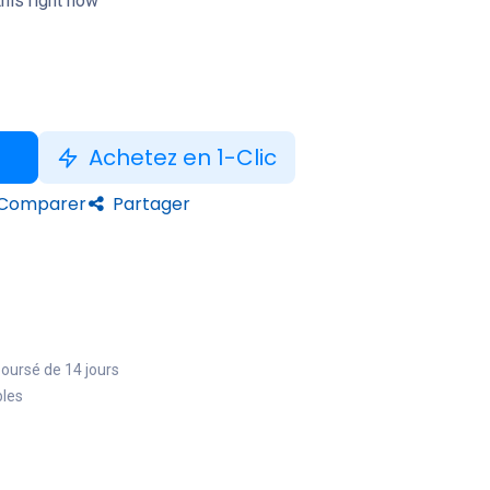
his right now
Achetez en 1-Clic
Comparer
Partager
boursé de 14 jours
bles