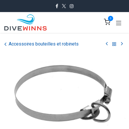
Se rendre au contenu
0
Accessoires bouteilles et robinets