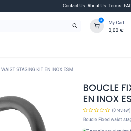
Contact Us
About Us
Terms
FA
0
My Cart
0,00
€
HOT
ongée
Cours de plongée
Offres
Nouvea
 WAIST STAGING KIT EN INOX ESM
BOUCLE FI
EN INOX E
(0 review)
Boucle Fixed waist sta