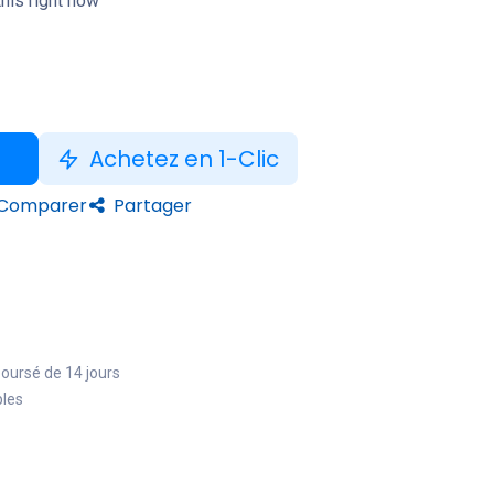
his right now
Achetez en 1-Clic
Comparer
Partager
boursé de 14 jours
bles