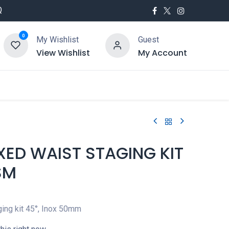
Q
0
My Wishlist
Guest
View Wishlist
My Account
utés
Service
XED WAIST STAGING KIT
SM
ging kit 45°, Inox 50mm