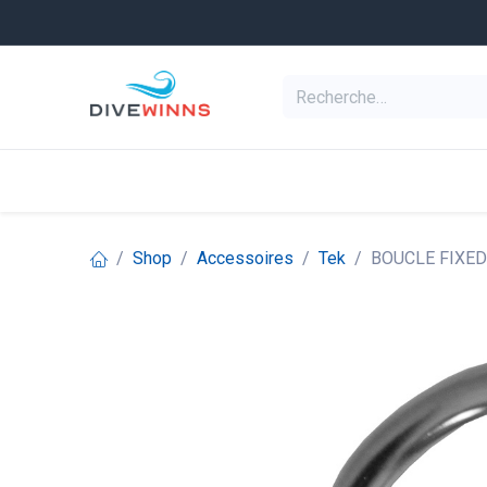
Se rendre au contenu
Equipement de pl
Categories
Shop
Accessoires
Tek
BOUCLE FIXED