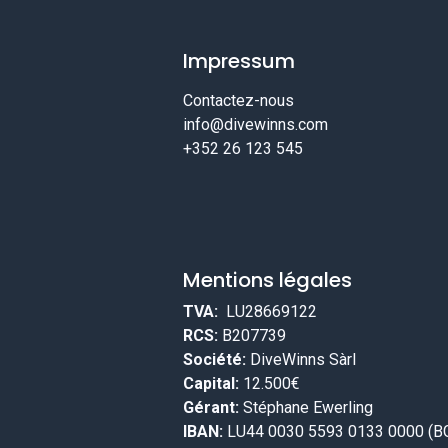
Impressum
Contactez-nous
info@divewinns.com
+352 26 123 545
Mentions légales
TVA:
LU28669122
RCS:
B207739
Société:
DiveWinns Sàrl
Capital:
12.500€
Gérant:
Stéphane Ewerling
IBAN:
LU44 0030 5593 0133 0000 (B