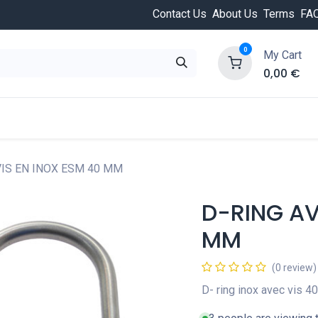
Contact Us
About Us
Terms
FA
0
My Cart
0,00
€
HOT
ongée
Cours de plongée
Offres
Nouvea
VIS EN INOX ESM 40 MM
D-RING AV
MM
(0 review)
D- ring inox avec vis 