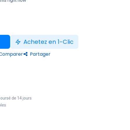
his right now
Achetez en 1-Clic
Comparer
Partager
boursé de 14 jours
bles