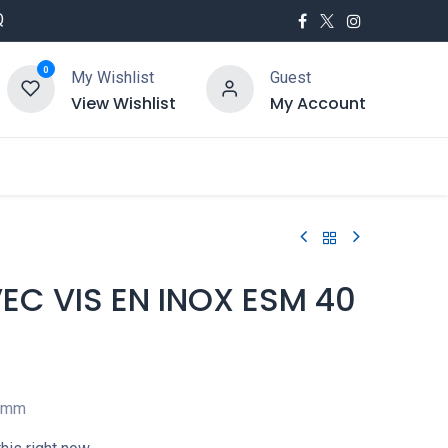
Q
0
My Wishlist
Guest
View Wishlist
My Account
utés
Service
EC VIS EN INOX ESM 40
40mm