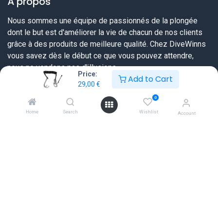
À propos
Nous sommes une équipe de passionnés de la plongée
dont le but est d'améliorer la vie de chacun de nos clients
grâce à des produits de meilleure qualité. Chez DiveWinns
vous savez dès le début ce que vous pouvez attendre,
nous ne vendons pas d'illusions.
Price:
Add to Cart
29,00
€
Nous essayons toujours de dépasser vos attentes en vous
0
proposant une offre très complète sur tout ce dont un
Home
Search
Wishlist
plongeur a besoin et ceci à un prix sérieux et une qualité de
Account
service extraordinaire.
Liens utiles
Accueil
FAQ
Tableaux des tailles
Révisions et prestations