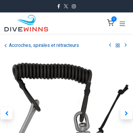
Se rendre au contenu
0
Accroches, spirales et rétracteurs