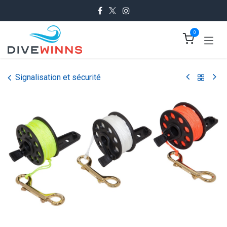
Se rendre au contenu
0
Signalisation et sécurité