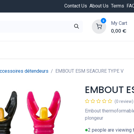
Contact Us
About Us
Terms
FA
0
My Cart
0,00
€
HOT
ongée
Cours de plongée
Offres
Nouvea
ccessoires détendeurs
EMBOUT ESM SEACURE TYPE V
EMBOUT E
(0 review)
Embout thermoformable 
plongeur
2 people are viewing t