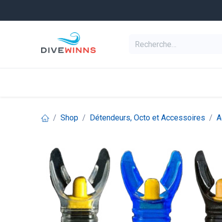
Se rendre au contenu
Equipement de pl
Categories
Shop
Détendeurs, Octo et Accessoires
A