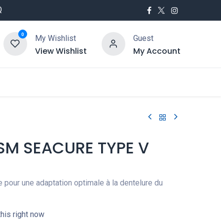
Q
0
My Wishlist
Guest
View Wishlist
My Account
utés
Service
SM SEACURE TYPE V
pour une adaptation optimale à la dentelure du
his right now